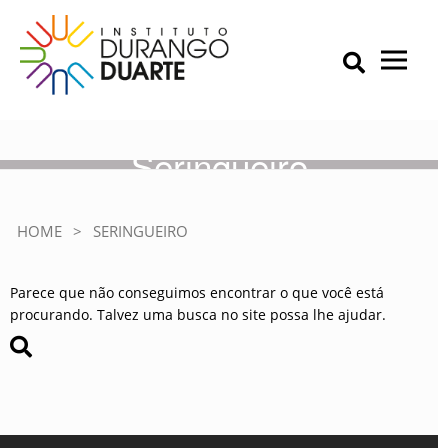
Skip
to
content
Primary Menu
IDD – Instituto Durango Duarte
Instituto Durango Duarte
Seringueiro
HOME
>
SERINGUEIRO
Parece que não conseguimos encontrar o que você está
procurando. Talvez uma busca no site possa lhe ajudar.