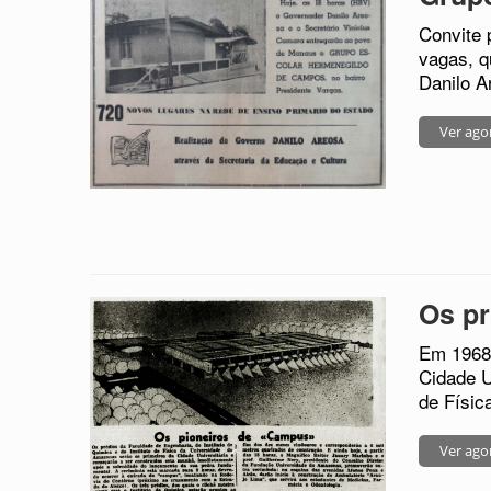
Convite 
vagas, q
Danilo A
Ver ago
Os pr
Em 1968 
Cidade U
de Físic
Ver ago