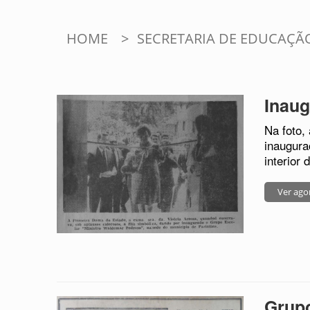
HOME
>
SECRETARIA DE EDUCAÇ
Inau
Na foto,
inaugura
interior
Ver ago
Grup