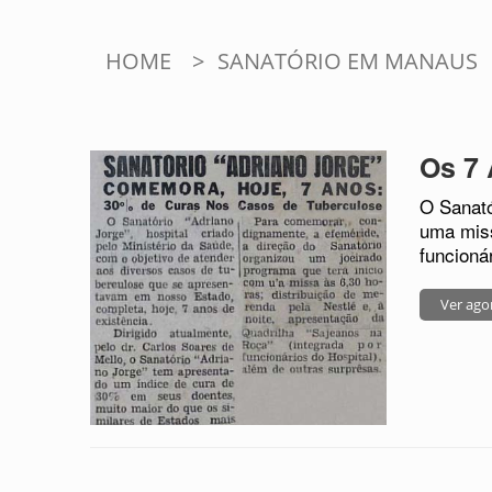
HOME
>
SANATÓRIO EM MANAUS
Os 7 
O Sanató
uma miss
funcioná
Ver ago