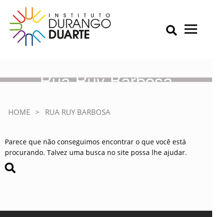
Skip
to
content
Primary Menu
IDD – Instituto Durango Duarte
Instituto Durango Duarte
Rua Ruy Barbosa
HOME
>
RUA RUY BARBOSA
Parece que não conseguimos encontrar o que você está
procurando. Talvez uma busca no site possa lhe ajudar.