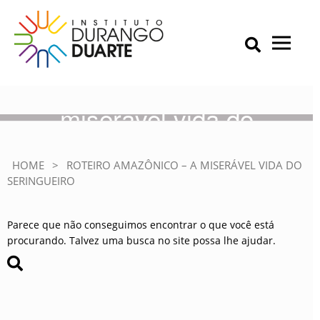
Skip
to
content
Primary Menu
IDD – Instituto Durango Duarte
Instituto Durango Duarte
Roteiro Amazônico – A
miserável vida do
seringueiro
HOME
>
ROTEIRO AMAZÔNICO – A MISERÁVEL VIDA DO
SERINGUEIRO
Parece que não conseguimos encontrar o que você está
procurando. Talvez uma busca no site possa lhe ajudar.