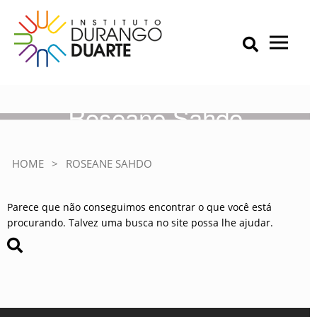
Skip
to
content
Primary Menu
IDD – Instituto Durango Duarte
Instituto Durango Duarte
Roseane Sahdo
HOME
>
ROSEANE SAHDO
Parece que não conseguimos encontrar o que você está
procurando. Talvez uma busca no site possa lhe ajudar.