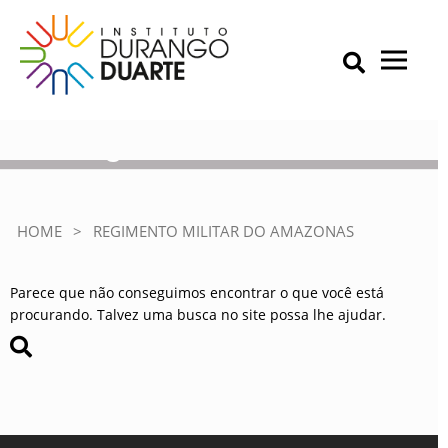
Skip
to
content
Primary Menu
IDD – Instituto Durango Duarte
Instituto Durango Duarte
Regimento Militar do
Amazonas
HOME
>
REGIMENTO MILITAR DO AMAZONAS
Parece que não conseguimos encontrar o que você está
procurando. Talvez uma busca no site possa lhe ajudar.