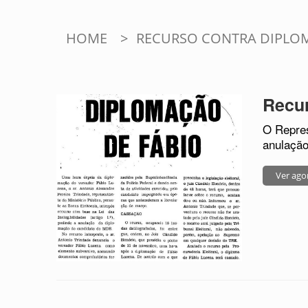
HOME
>
RECURSO CONTRA DIPLO
Recur
O Repres
anulação
Ver ago