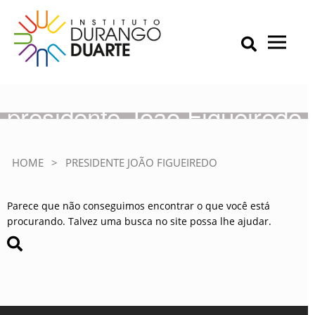
Skip
to
content
Primary Menu
IDD – Instituto Durango Duarte
Instituto Durango Duarte
presidente João Figueiredo
HOME
>
PRESIDENTE JOÃO FIGUEIREDO
Parece que não conseguimos encontrar o que você está
procurando. Talvez uma busca no site possa lhe ajudar.