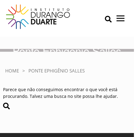
Skip
to
content
Primary Menu
IDD – Instituto Durango Duarte
Instituto Durango Duarte
Ponte Ephigênio Salles
HOME
>
PONTE EPHIGÊNIO SALLES
Parece que não conseguimos encontrar o que você está
procurando. Talvez uma busca no site possa lhe ajudar.