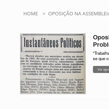
HOME
>
OPOSIÇÃO NA ASSEMBLEI
Oposi
Prob
"Trabalh
se que o
Ver ago