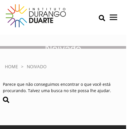
Skip
to
content
Primary Menu
IDD – Instituto Durango Duarte
Instituto Durango Duarte
Noivado
HOME
>
NOIVADO
Parece que não conseguimos encontrar o que você está
procurando. Talvez uma busca no site possa lhe ajudar.