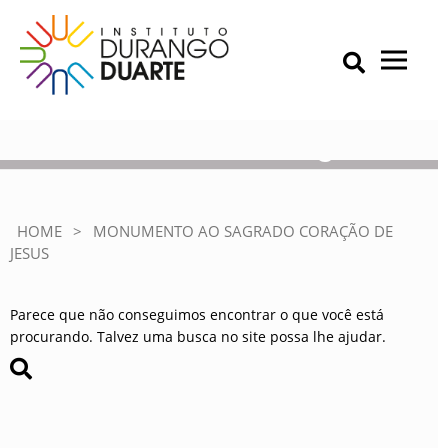
Skip
to
content
Primary Menu
IDD – Instituto Durango Duarte
Instituto Durango Duarte
Monumento ao Sagrado
Coração de Jesus
HOME
>
MONUMENTO AO SAGRADO CORAÇÃO DE
JESUS
Parece que não conseguimos encontrar o que você está
procurando. Talvez uma busca no site possa lhe ajudar.