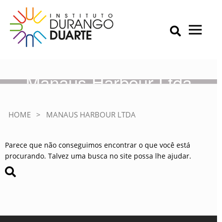
Skip
to
content
Primary Menu
IDD – Instituto Durango Duarte
Instituto Durango Duarte
Manaus Harbour Ltda
HOME
>
MANAUS HARBOUR LTDA
Parece que não conseguimos encontrar o que você está
procurando. Talvez uma busca no site possa lhe ajudar.