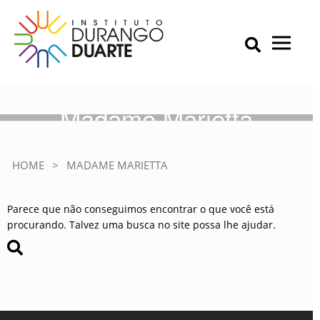
Skip
to
content
Primary Menu
IDD – Instituto Durango Duarte
Instituto Durango Duarte
Madame Marietta
HOME
>
MADAME MARIETTA
Parece que não conseguimos encontrar o que você está
procurando. Talvez uma busca no site possa lhe ajudar.