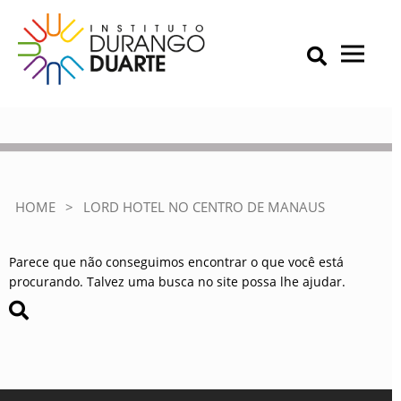
Skip
to
content
Primary Menu
IDD – Instituto Durango Duarte
Instituto Durango Duarte
Lord Hotel no Centro de
Manaus
HOME
>
LORD HOTEL NO CENTRO DE MANAUS
Parece que não conseguimos encontrar o que você está
procurando. Talvez uma busca no site possa lhe ajudar.