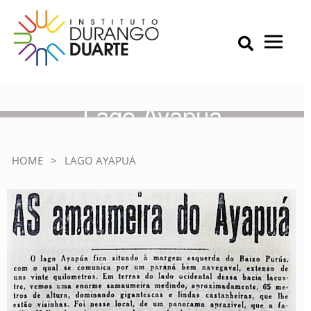
Skip
to
content
Primary Menu
IDD – Instituto Durango Duarte
Instituto Durango Duarte
Lago Ayapuá
HOME
>
LAGO AYAPUÁ