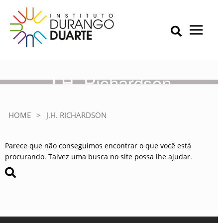
Skip
to
content
Primary Menu
IDD – Instituto Durango Duarte
Instituto Durango Duarte
J.H. Richardson
HOME
>
J.H. RICHARDSON
Parece que não conseguimos encontrar o que você está
procurando. Talvez uma busca no site possa lhe ajudar.