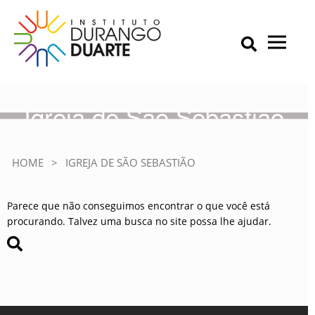
Skip
to
content
Primary Menu
IDD – Instituto Durango Duarte
Instituto Durango Duarte
Igreja de São Sebastião
HOME
>
IGREJA DE SÃO SEBASTIÃO
Parece que não conseguimos encontrar o que você está
procurando. Talvez uma busca no site possa lhe ajudar.