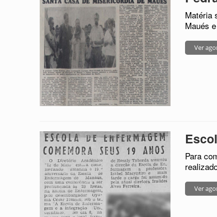
Matéria 
Maués e 
Ver ago
Esco
Para com
realizad
Ver ago