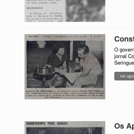
Const
O govern
jornal C
Seringue
Ver ago
Os Ap