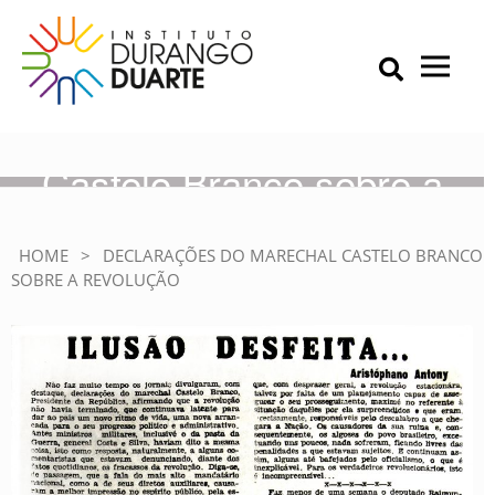
Skip
to
content
Primary Menu
IDD – Instituto Durango Duarte
Instituto Durango Duarte
Declarações do Marechal
Castelo Branco sobre a
Revolução
HOME
>
DECLARAÇÕES DO MARECHAL CASTELO BRANCO
SOBRE A REVOLUÇÃO