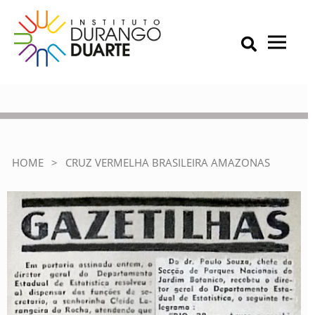
Skip
to
content
Primary Menu
IDD – Instituto Durango Duarte
Instituto Durango Duarte
Cruz Vermelha Brasileira
Amazonas
HOME
>
CRUZ VERMELHA BRASILEIRA AMAZONAS