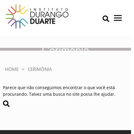
Skip
to
content
Primary Menu
IDD – Instituto Durango Duarte
Instituto Durango Duarte
Cerimônia
HOME
>
CERIMÔNIA
Parece que não conseguimos encontrar o que você está
procurando. Talvez uma busca no site possa lhe ajudar.