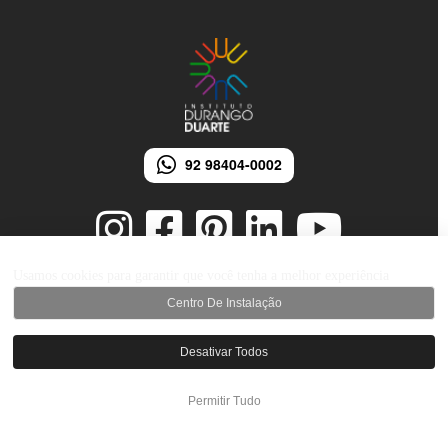
92 98404-0002
Usamos cookies para garantir que você tenha a melhor experiência
Centro De Instalação
© 2026 Instituto Durango Duarte - Todos os direitos reservados.
Desenvolvido por iMarketing Agência Digital
Desativar Todos
Permitir Tudo