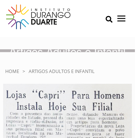
Skip
to
content
Primary Menu
IDD – Instituto Durango Duarte
Instituto Durango Duarte
Artigos Adultos e Infantil
HOME
>
ARTIGOS ADULTOS E INFANTIL