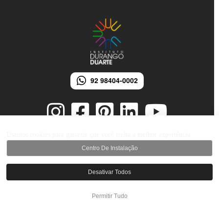
92 98404-0002
Usamos cookies para garantir que você tenha a melhor experiência
Centro De Instalação
© 2026 Instituto Durango Duarte - Todos os direitos reservados.
Desenvolvido por iMarketing Agência Digital
Desativar Todos
Permitir Tudo