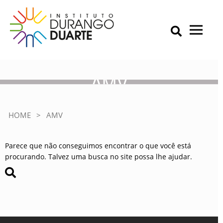
Skip
to
content
Primary Menu
IDD – Instituto Durango Duarte
Instituto Durango Duarte
AMV
HOME
>
AMV
Parece que não conseguimos encontrar o que você está
procurando. Talvez uma busca no site possa lhe ajudar.