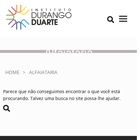
Skip
to
content
Primary Menu
IDD – Instituto Durango Duarte
Instituto Durango Duarte
Alfaiataria
HOME
>
ALFAIATARIA
Parece que não conseguimos encontrar o que você está
procurando. Talvez uma busca no site possa lhe ajudar.