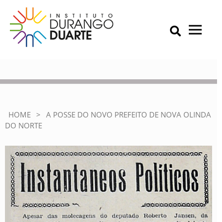
Skip
to
content
Primary Menu
IDD – Instituto Durango Duarte
Instituto Durango Duarte
A Posse do Novo Prefeito
de Nova Olinda do Norte
HOME
>
A POSSE DO NOVO PREFEITO DE NOVA OLINDA
DO NORTE