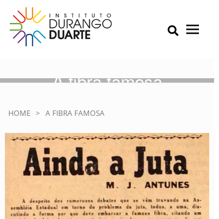
Skip
to
content
Primary Menu
IDD – Instituto Durango Duarte
Instituto Durango Duarte
A fibra famosa
HOME
>
A FIBRA FAMOSA