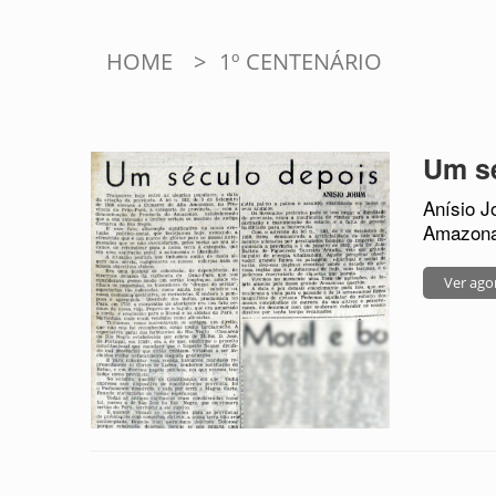
HOME
>
1º CENTENÁRIO
Um sé
Anísio J
Amazonas
Ver ago