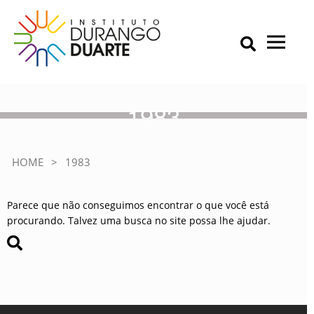
Skip
to
content
Primary Menu
IDD – Instituto Durango Duarte
Instituto Durango Duarte
1983
HOME
>
1983
Parece que não conseguimos encontrar o que você está
procurando. Talvez uma busca no site possa lhe ajudar.