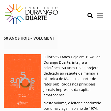
Skip
to
content
Primary Menu
IDD – Instituto Durango Duarte
Instituto Durango Duarte
50 ANOS HOJE – VOLUME VI
O livro “50 Anos Hoje em 1974”, de
Durango Duarte, integra a
coletânea “50 Anos Hoje”, projeto
dedicado ao resgate da memória
histórica de Manaus a partir de
fatos publicados nos principais
jornais impressos da capital
amazonense.
Neste volume, o leitor é conduzido
por uma viagem ao ano de 1974,