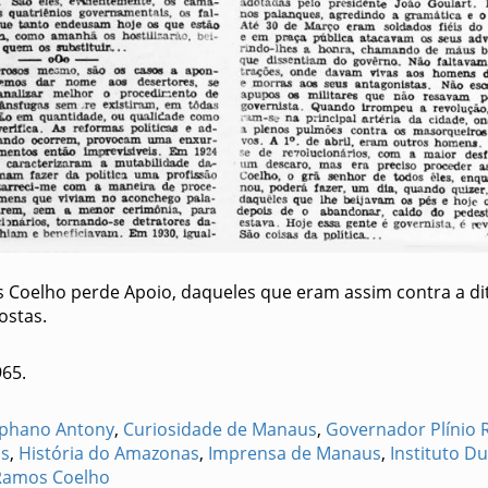
 Coelho perde Apoio, daqueles que eram assim contra a di
ostas.
965.
ophano Antony
,
Curiosidade de Manaus
,
Governador Plínio
us
,
História do Amazonas
,
Imprensa de Manaus
,
Instituto D
 Ramos Coelho