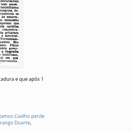
tadura e que após 1
 Ramos Coelho perde
urango Duarte
,