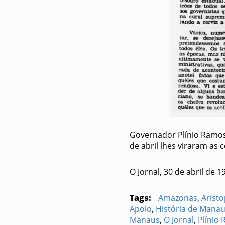
Governador Plínio Ramos
de abril lhes viraram as c
O Jornal, 30 de abril de 1
Tags:
Amazonas
,
Arist
Apoio
,
História de Mana
Manaus
,
O Jornal
,
Plínio