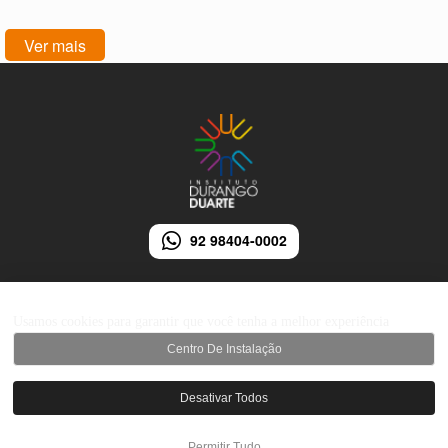
Ver mais
92 98404-0002
Usamos cookies para garantir que você tenha a melhor experiência
Centro De Instalação
© 2026 Instituto Durango Duarte - Todos os direitos reservados.
Desativar Todos
Desenvolvido por iMarketing Agência Digital
Permitir Tudo