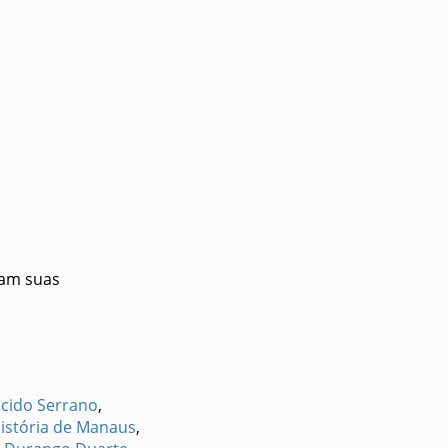
ram suas
ácido Serrano
,
istória de Manaus
,