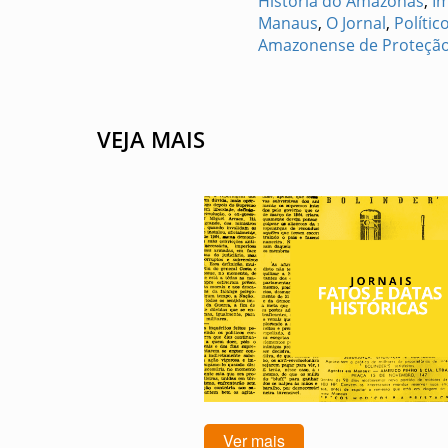
História do Amazonas
,
I
Manaus
,
O Jornal
,
Políti
Amazonense de Proteção 
VEJA MAIS
Ver mais