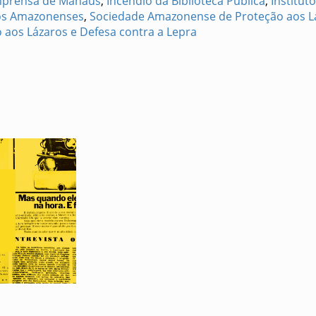
mprensa de Manaus
,
Incêndio da Biblioteca Pública
,
Institut
cos Amazonenses
,
Sociedade Amazonense de Proteção aos L
aos Lázaros e Defesa contra a Lepra