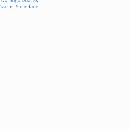
o Durango Duarte
,
ázaros
,
Sociedade