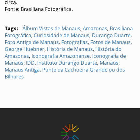
circa.
Fonte: Brasiliana Fotográfica.
Tags:
Álbum Vistas de Manaus
,
Amazonas
,
Brasiliana
Fotográfica
,
Curiosidade de Manaus
,
Durango Duarte
,
Foto Antiga de Manaus
,
Fotografias
,
Fotos de Manaus
,
George Huebner
,
História de Manaus
,
História do
Amazonas
,
Iconografia Amazonense
,
Iconografia de
Manaus
,
IDD
,
Instituto Durango Duarte
,
Manaus
,
Manaus Antiga
,
Ponte da Cachoeira Grande ou dos
Bilhares