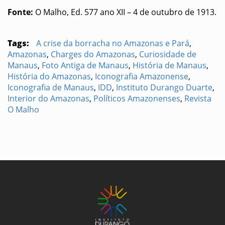
Fonte:
O Malho, Ed. 577 ano XII – 4 de outubro de 1913.
Tags:
A crise da borracha no Amazonas e Pará
,
Amazonas
,
Charges do Amazonas
,
Curiosidade de
Manaus
,
Foto Antiga de Manaus
,
História de Manaus
,
História do Amazonas
,
Iconografia Amazonense
,
Iconografia de Manaus
,
IDD
,
Instituto Durango Duarte
,
Interior do Amazonas
,
Políticos Amazonenses
,
Revista
O Malho